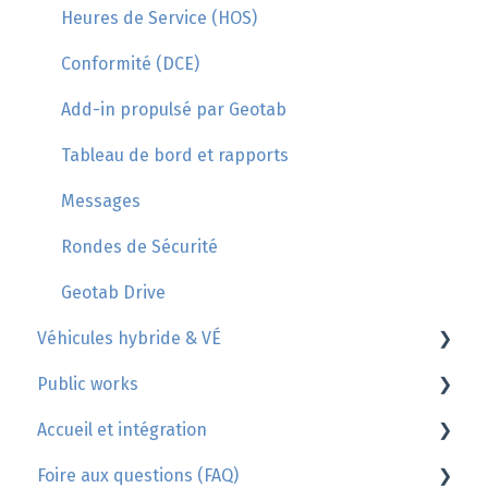
Heures de Service (HOS)
Défaillances (anomalies) du DCE
Conformité (DCE)
Add-in propulsé par Geotab
Tableau de bord et rapports
Messages
Rondes de Sécurité
Geotab Drive
Véhicules hybride & VÉ
Public works
Règle
Accueil et intégration
Rapport
Documentation Public Works
Foire aux questions (FAQ)
Véhicules
Facturation