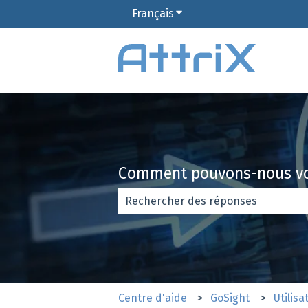
Français
Afficher le sous-menu pour
Comment pouvons-nous vo
Il n'y a aucune suggestion car le ch
Centre d'aide
GoSight
Utilisa