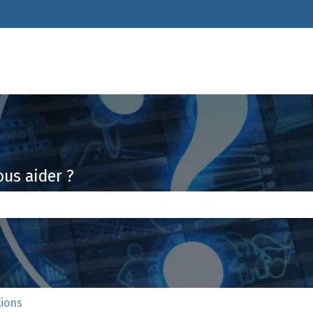
 les traductions
us aider ?
amp de recherche est vide.
tions