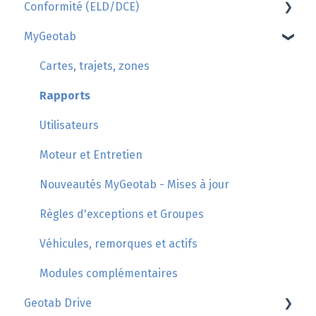
Conformité (ELD/DCE)
Geotab
MyGeotab
GoSight
AttriX Conformité
Gestion des fiches journalières (HOS/Logbook)
Cartes, trajets, zones
Réglementation des Heures de services et de
Rapports
repos
Utilisateurs
Ronde de sécurité (Inspection des actifs)
Moteur et Entretien
Violations des Heures de Service Canada
Nouveautés MyGeotab - Mises à jour
Gestion des mouvements non assignés
Règles d'exceptions et Groupes
Contrôle routier
Véhicules, remorques et actifs
Listes de compétences acquises
Modules complémentaires
Support des chauffeurs
Geotab Drive