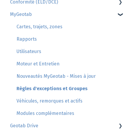
Conformité (ELD/DCE)
Geotab
MyGeotab
GoSight
AttriX Conformité
Gestion des fiches journalières (HOS/Logbook)
Cartes, trajets, zones
Réglementation des Heures de services et de
Rapports
repos
Utilisateurs
Ronde de sécurité (Inspection des actifs)
Moteur et Entretien
Violations des Heures de Service Canada
Nouveautés MyGeotab - Mises à jour
Gestion des mouvements non assignés
Règles d'exceptions et Groupes
Contrôle routier
Véhicules, remorques et actifs
Listes de compétences acquises
Modules complémentaires
Support des chauffeurs
Geotab Drive